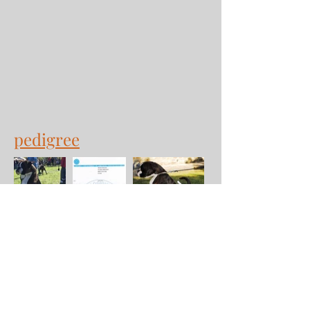
pedigree
Multi CH.
Nick Della
Leggenda Di Exkalibur