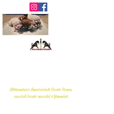
Della Leggenda
di Exkalibur
Allevamento Amatoriale Boxer Roma
cuccioli boxer maschi e femmine