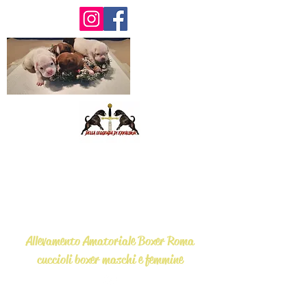
Della Leggenda
di Exkalibur
Allevamento Amatoriale Boxer Roma
cuccioli boxer maschi e femmine